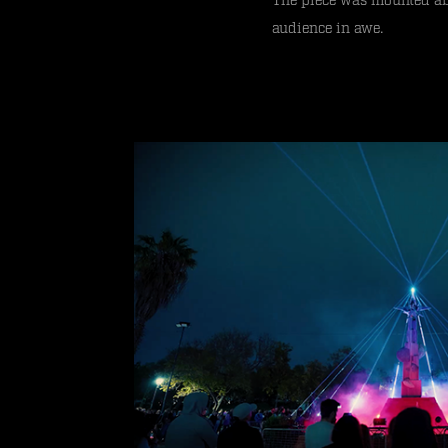
The piece was mounted abov
audience in awe.