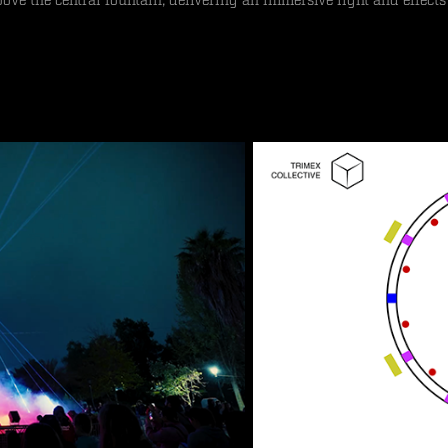
e the central fountain, delivering an immersive light and effects 