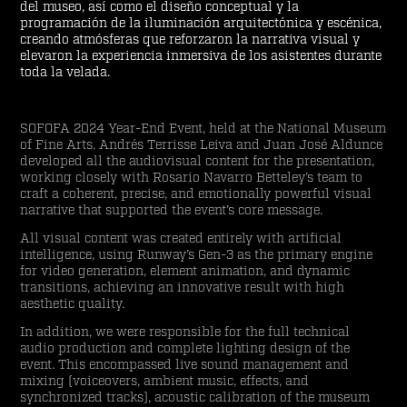
del museo, así como el diseño conceptual y la
programación de la iluminación arquitectónica y escénica,
creando atmósferas que reforzaron la narrativa visual y
elevaron la experiencia inmersiva de los asistentes durante
toda la velada.
SOFOFA 2024 Year-End Event, held at the National Museum
of Fine Arts. Andrés Terrisse Leiva and Juan José Aldunce
developed all the audiovisual content for the presentation,
working closely with Rosario Navarro Betteley’s team to
craft a coherent, precise, and emotionally powerful visual
narrative that supported the event’s core message.
All visual content was created entirely with artificial
intelligence, using Runway’s Gen-3 as the primary engine
for video generation, element animation, and dynamic
transitions, achieving an innovative result with high
aesthetic quality.
In addition, we were responsible for the full technical
audio production and complete lighting design of the
event. This encompassed live sound management and
mixing (voiceovers, ambient music, effects, and
synchronized tracks), acoustic calibration of the museum