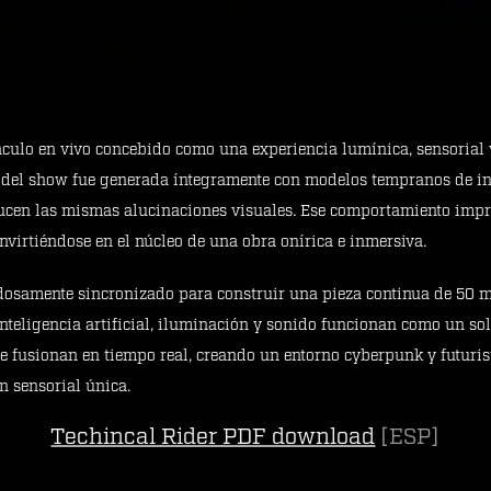
ulo en vivo concebido como una experiencia lumínica, sensorial y
 del show fue generada íntegramente con modelos tempranos de inte
ucen las mismas alucinaciones visuales. Ese comportamiento impre
nvirtiéndose en el núcleo de una obra onírica e inmersiva.
osamente sincronizado para construir una pieza continua de 50 mi
teligencia artificial, iluminación y sonido funcionan como un so
e fusionan en tiempo real, creando un entorno cyberpunk y futuris
 sensorial única.
Techincal Rider PDF download
[ESP]